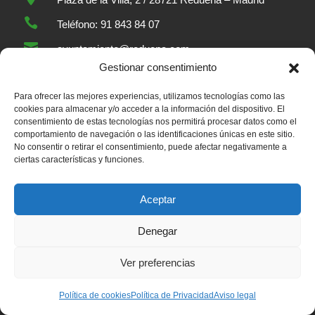

Teléfono: 91 843 84 07

ayuntamiento@reduena.com
Gestionar consentimiento

L-V: 09:00 – 15:00 h. X: 17:00 – 20:00 h

Para ofrecer las mejores experiencias, utilizamos tecnologías como las
X del Ayuntamiento
cookies para almacenar y/o acceder a la información del dispositivo. El

Instagram del Ayuntamiento
consentimiento de estas tecnologías nos permitirá procesar datos como el
comportamiento de navegación o las identificaciones únicas en este sitio.

Canal de Youtube del Ayuntamiento
No consentir o retirar el consentimiento, puede afectar negativamente a
ciertas características y funciones.
Teléfonos de interés
Aceptar
91 843 84 07
Ayuntamiento
Denegar
91 843 00 36
Guardia Civil Torrelaguna
Ver preferencias
91 843 82 52
Casa de Niños
91 848 23 43
Servicios sociales
Política de cookies
Política de Privacidad
Aviso legal