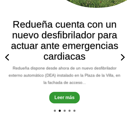
Ocio para Jóvenes –
PARQUE WARNER – 1
de Septiembre por solo
15€
Los Ayuntamientos de La Cabrera, Navalafuente, Redueña,
Venturada y Cabanillas de la sierra organizan un proyecto de
actividades de ocio...
Leer más