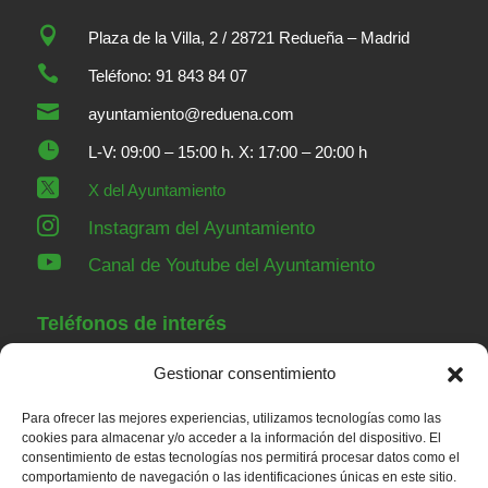

Plaza de la Villa, 2 / 28721 Redueña – Madrid

Teléfono: 91 843 84 07

ayuntamiento@reduena.com

L-V: 09:00 – 15:00 h. X: 17:00 – 20:00 h

X del Ayuntamiento

Instagram del Ayuntamiento

Canal de Youtube del Ayuntamiento
Teléfonos de interés
Gestionar consentimiento
91 843 84 07
Ayuntamiento
Para ofrecer las mejores experiencias, utilizamos tecnologías como las
91 843 00 36
Guardia Civil Torrelaguna
cookies para almacenar y/o acceder a la información del dispositivo. El
consentimiento de estas tecnologías nos permitirá procesar datos como el
91 843 82 52
Casa de Niños
comportamiento de navegación o las identificaciones únicas en este sitio.