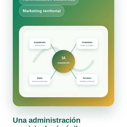
Marketing territorial
Expedientes
Ciudadanía
gestión interna
canales conectados
IA
orquestación
Datos
Territorio
decisiones informadas
identidad y promoción
Una administración