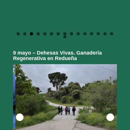
0
1
2
3
4
5
6
9 mayo – Dehesas Vivas. Ganadería
Regenerativa en Redueña