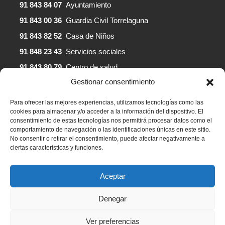
91 843 84 07
Ayuntamiento
91 843 00 36
Guardia Civil Torrelaguna
91 843 82 52
Casa de Niños
91 848 23 43
Servicios sociales
91 843 80 79
Centro de salud
Gestionar consentimiento
Para ofrecer las mejores experiencias, utilizamos tecnologías como las
cookies para almacenar y/o acceder a la información del dispositivo. El
© 2025 – Ayuntamiento de Redueña |
Aviso legal
|
consentimiento de estas tecnologías nos permitirá procesar datos como el
Política de privacidad
|
Política de Cookies
comportamiento de navegación o las identificaciones únicas en este sitio.
No consentir o retirar el consentimiento, puede afectar negativamente a
ciertas características y funciones.
Diseño y desarrollo de
Freepress Coop
Aceptar
Denegar
Ver preferencias