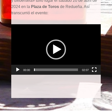
y Bebérsela» tuvo lugar el sábado 20 de abril de
2024 en la
Plaza de Toros
de Redueña. Así
transcurrió el evento:
Reproductor
de
vídeo
00:00
02:07