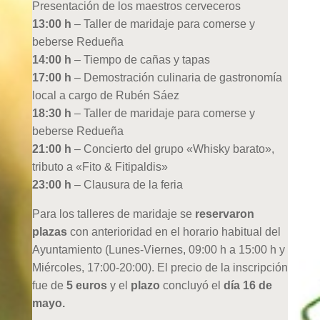
Presentación de los maestros cerveceros
13:00 h
– Taller de maridaje para comerse y
beberse Redueña
14:00 h
– Tiempo de cañas y tapas
17:00 h
– Demostración culinaria de gastronomía
local a cargo de Rubén Sáez
18:30 h
– Taller de maridaje para comerse y
beberse Redueña
21:00 h
– Concierto del grupo «Whisky barato»,
tributo a «Fito & Fitipaldis»
23:00 h
– Clausura de la feria
Para los talleres de maridaje se
reservaron
plazas
con anterioridad en el horario habitual del
Ayuntamiento (Lunes-Viernes, 09:00 h a 15:00 h y
Miércoles, 17:00-20:00). El precio de la inscripción
fue de
5 euros
y el
plazo
concluyó el
día 16 de
mayo.