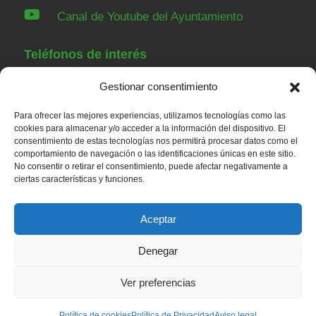

Canal de Youtube del Ayuntamiento
Teléfonos de interés
Gestionar consentimiento
91 843 84 07
Ayuntamiento
Para ofrecer las mejores experiencias, utilizamos tecnologías como las
91 843 00 36
Guardia Civil Torrelaguna
cookies para almacenar y/o acceder a la información del dispositivo. El
consentimiento de estas tecnologías nos permitirá procesar datos como el
91 843 82 52
Casa de Niños
comportamiento de navegación o las identificaciones únicas en este sitio.
91 848 23 43
Servicios sociales
No consentir o retirar el consentimiento, puede afectar negativamente a
ciertas características y funciones.
91 843 80 79
Centro de salud
Aceptar
Denegar
© 2026 – Ayuntamiento de Redueña |
Aviso legal
|
Política de privacidad
|
Política de Cookies
Ver preferencias
Política de cookies
Política de Privacidad
Aviso legal