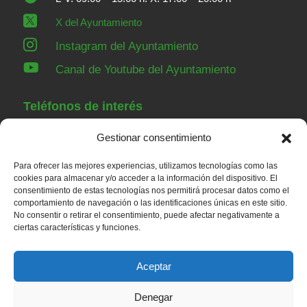

X del Ayuntamiento

Instagram del Ayuntamiento

Canal de Youtube del Ayuntamiento
Teléfonos de interés
Gestionar consentimiento
91 843 84 07
Ayuntamiento
Para ofrecer las mejores experiencias, utilizamos tecnologías como las
91 843 00 36
Guardia Civil Torrelaguna
cookies para almacenar y/o acceder a la información del dispositivo. El
consentimiento de estas tecnologías nos permitirá procesar datos como el
91 843 82 52
Casa de Niños
comportamiento de navegación o las identificaciones únicas en este sitio.
91 848 23 43
Servicios sociales
No consentir o retirar el consentimiento, puede afectar negativamente a
ciertas características y funciones.
91 843 80 79
Centro de salud
Aceptar
Denegar
© 2026 – Ayuntamiento de Redueña |
Aviso legal
|