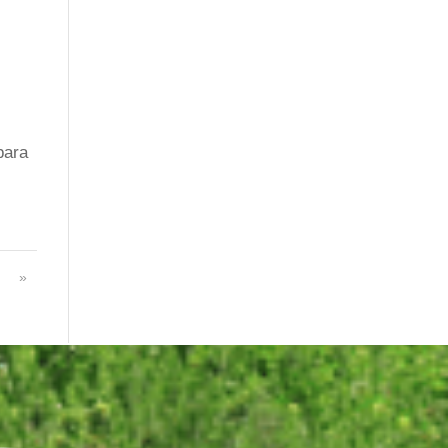
para
»