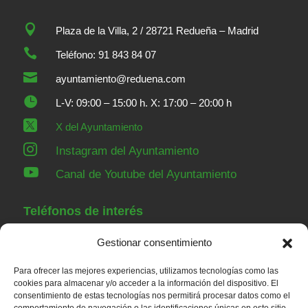

Plaza de la Villa, 2 / 28721 Redueña – Madrid

Teléfono: 91 843 84 07

ayuntamiento@reduena.com

L-V: 09:00 – 15:00 h. X: 17:00 – 20:00 h

X del Ayuntamiento

Instagram del Ayuntamiento

Canal de Youtube del Ayuntamiento
Teléfonos de interés
Gestionar consentimiento
91 843 84 07
Ayuntamiento
Para ofrecer las mejores experiencias, utilizamos tecnologías como las
91 843 00 36
Guardia Civil Torrelaguna
cookies para almacenar y/o acceder a la información del dispositivo. El
consentimiento de estas tecnologías nos permitirá procesar datos como el
91 843 82 52
Casa de Niños