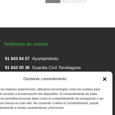
Teléfonos de interés
91 843 84 07
Ayuntamiento
91 843 00 36
Guardia Civil Torrelaguna
91 843 82 52
Casa de Niños
Gestionar consentimiento
91 848 23 43
Servicios sociales
 las mejores experiencias, utilizamos tecnologías como las cookies para
o acceder a la información del dispositivo. El consentimiento de estas
91 843 80 79
Centro de salud
 nos permitirá procesar datos como el comportamiento de navegación o las
ones únicas en este sitio. No consentir o retirar el consentimiento, puede
tivamente a ciertas características y funciones.