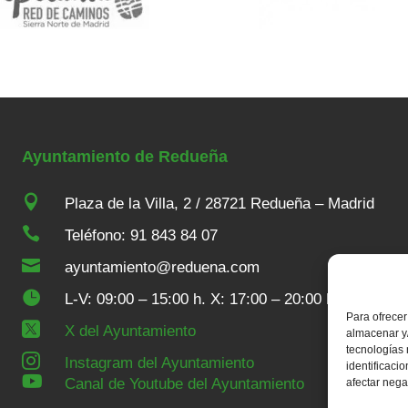
Ayuntamiento de Redueña

Plaza de la Villa, 2 / 28721 Redueña – Madrid

Teléfono: 91 843 84 07

ayuntamiento@reduena.com

L-V: 09:00 – 15:00 h. X: 17:00 – 20:00 h
Para ofrecer

X del Ayuntamiento
almacenar y/
tecnologías

Instagram del Ayuntamiento
identificaci

Canal de Youtube del Ayuntamiento
afectar nega