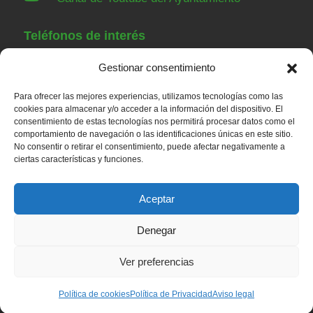
Teléfonos de interés
Gestionar consentimiento
91 843 84 07
Ayuntamiento
Para ofrecer las mejores experiencias, utilizamos tecnologías como las
91 843 00 36
Guardia Civil Torrelaguna
cookies para almacenar y/o acceder a la información del dispositivo. El
consentimiento de estas tecnologías nos permitirá procesar datos como el
91 843 82 52
Casa de Niños
comportamiento de navegación o las identificaciones únicas en este sitio.
91 848 23 43
Servicios sociales
No consentir o retirar el consentimiento, puede afectar negativamente a
ciertas características y funciones.
91 843 80 79
Centro de salud
Aceptar
Denegar
© 2026 – Ayuntamiento de Redueña |
Aviso legal
|
Política de privacidad
|
Política de Cookies
Ver preferencias
Política de cookies
Política de Privacidad
Aviso legal