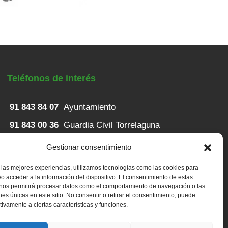
Teléfonos de interés
91 843 84 07
Ayuntamiento
91 843 00 36
Guardia Civil Torrelaguna
91 843 82 52
Casa de Niños
Gestionar consentimiento
91 848 23 43
Servicios sociales
 las mejores experiencias, utilizamos tecnologías como las cookies para
o acceder a la información del dispositivo. El consentimiento de estas
91 843 80 79
Centro de salud
 nos permitirá procesar datos como el comportamiento de navegación o las
ones únicas en este sitio. No consentir o retirar el consentimiento, puede
tivamente a ciertas características y funciones.