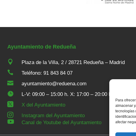
Ayuntamiento de Redueña

Plaza de la Villa, 2 / 28721 Redueña – Madrid

Teléfono: 91 843 84 07

ayuntamiento@reduena.com

L-V: 09:00 – 15:00 h. X: 17:00 – 20:00 h
Para ofrecer

X del Ayuntamiento
almacenar y/
tecnologías

Instagram del Ayuntamiento
identificaci

Canal de Youtube del Ayuntamiento
afectar nega