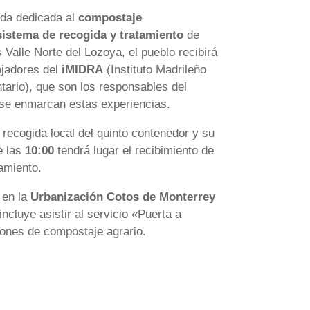
ada dedicada al
compostaje
sistema de recogida y tratamiento
de
alle Norte del Lozoya, el pueblo recibirá
ajadores del
iMIDRA
(Instituto Madrileño
ntario), que son los responsables del
se enmarcan estas experiencias.
a recogida local del quinto contenedor y su
e las
10:00
tendrá lugar el recibimiento de
tamiento.
 en la
Urbanización Cotos de Monterrey
incluye asistir al servicio «Puerta a
ciones de compostaje agrario.