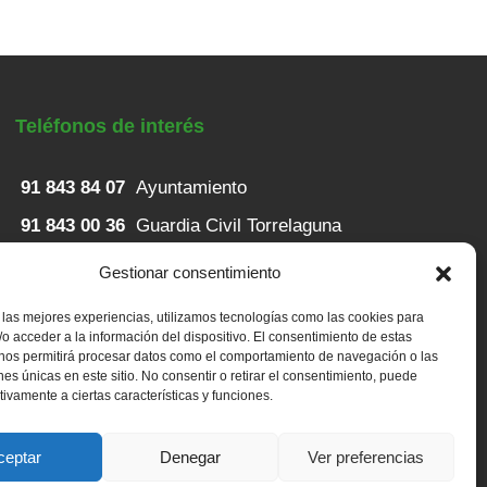
Teléfonos de interés
91 843 84 07
Ayuntamiento
91 843 00 36
Guardia Civil Torrelaguna
91 843 82 52
Casa de Niños
Gestionar consentimiento
91 848 23 43
Servicios sociales
 las mejores experiencias, utilizamos tecnologías como las cookies para
o acceder a la información del dispositivo. El consentimiento de estas
91 843 80 79
Centro de salud
 nos permitirá procesar datos como el comportamiento de navegación o las
ones únicas en este sitio. No consentir o retirar el consentimiento, puede
tivamente a ciertas características y funciones.
ceptar
Denegar
Ver preferencias