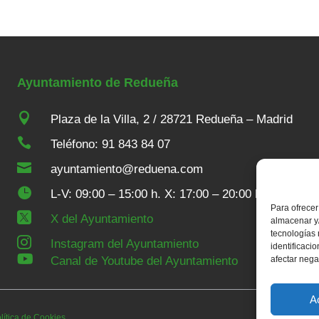
Ayuntamiento de Redueña

Plaza de la Villa, 2 / 28721 Redueña – Madrid

Teléfono: 91 843 84 07

ayuntamiento@reduena.com

L-V: 09:00 – 15:00 h. X: 17:00 – 20:00 h
Para ofrecer

X del Ayuntamiento
almacenar y/
tecnologías

Instagram del Ayuntamiento
identificaci

Canal de Youtube del Ayuntamiento
afectar nega
A
lítica de Cookies