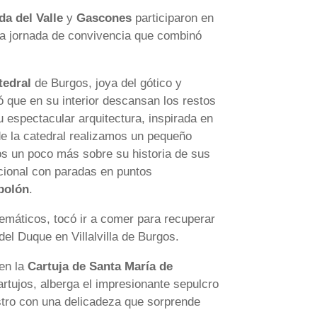
a del Valle
y
Gascones
participaron en
a jornada de convivencia que combinó
tedral
de Burgos, joya del gótico y
ó que en su interior descansan los restos
espectacular arquitectura, inspirada en
e la catedral realizamos un pequeño
os un poco más sobre su historia de sus
icional con paradas en puntos
polón
.
lemáticos, tocó ir a comer para recuperar
del Duque en Villalvilla de Burgos.
 en la
Cartuja de Santa María de
rtujos, alberga el impresionante sepulcro
astro con una delicadeza que sorprende