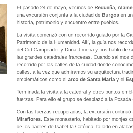
El pasado 24 de mayo, vecinos de
Redueña
,
Alamed
una excursión conjunta a la ciudad de
Burgos
en un
historia, patrimonio y encuentro entre pueblos.
La visita comenzó con un recorrido guiado por la
Ca
Patrimonio de la Humanidad. Allí, la guía nos record
del Cid Campeador y Doña Jimena y nos habló de su 
las grandes catedrales francesas. Cuando salimos d
recorrido por las calles de la cuidad donde conocim
calles, a la vez que admiramos su arquitectura trad
emblemáticos como el
arco de Santa María
y el
Es
Terminada la visita a la catedral y otros puntos emb
fuerzas. Para ello el grupo se desplazó a la Posada 
Con las fuerzas recuperadas, la excursión continuó
Miraflores
. Este monasterio, habitado por monjes ca
de los padres de Isabel la Católica, tallado en alab