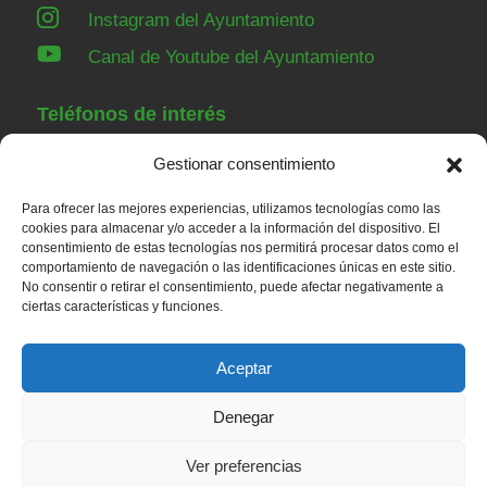

Instagram del Ayuntamiento

Canal de Youtube del Ayuntamiento
Teléfonos de interés
Gestionar consentimiento
91 843 84 07
Ayuntamiento
Para ofrecer las mejores experiencias, utilizamos tecnologías como las
91 843 00 36
Guardia Civil Torrelaguna
cookies para almacenar y/o acceder a la información del dispositivo. El
consentimiento de estas tecnologías nos permitirá procesar datos como el
91 843 82 52
Casa de Niños
comportamiento de navegación o las identificaciones únicas en este sitio.
91 848 23 43
Servicios sociales
No consentir o retirar el consentimiento, puede afectar negativamente a
ciertas características y funciones.
91 843 80 79
Centro de salud
Aceptar
Denegar
© 2026 – Ayuntamiento de Redueña |
Aviso legal
|
Política de privacidad
|
Política de Cookies
Ver preferencias