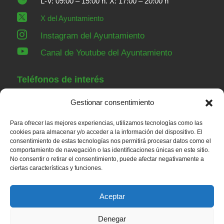
L-V: 09:00 – 15:00 h. X: 17:00 – 20:00 h

X del Ayuntamiento

Instagram del Ayuntamiento

Canal de Youtube del Ayuntamiento
Teléfonos de interés
Gestionar consentimiento
91 843 84 07
Ayuntamiento
Para ofrecer las mejores experiencias, utilizamos tecnologías como las
91 843 00 36
Guardia Civil Torrelaguna
cookies para almacenar y/o acceder a la información del dispositivo. El
consentimiento de estas tecnologías nos permitirá procesar datos como el
91 843 82 52
Casa de Niños
comportamiento de navegación o las identificaciones únicas en este sitio.
91 848 23 43
Servicios sociales
No consentir o retirar el consentimiento, puede afectar negativamente a
ciertas características y funciones.
91 843 80 79
Centro de salud
Aceptar
Denegar
© 2026 – Ayuntamiento de Redueña |
Aviso legal
|