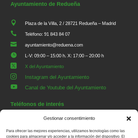
Ayuntamiento de Redueña

Plaza de la Villa, 2 / 28721 Redueña – Madrid

Teléfono: 91 843 84 07

ayuntamiento@reduena.com

L-V: 09:00 – 15:00 h. X: 17:00 – 20:00 h

X del Ayuntamiento

Instagram del Ayuntamiento

Canal de Youtube del Ayuntamiento
Teléfonos de interés
Gestionar consentimiento
91 843 84 07
Ayuntamiento
Para ofrecer las mejores experiencias, utilizamos tecnologías como las
91 843 00 36
Guardia Civil Torrelaguna
cookies para almacenar y/o acceder a la información del dispositivo. El