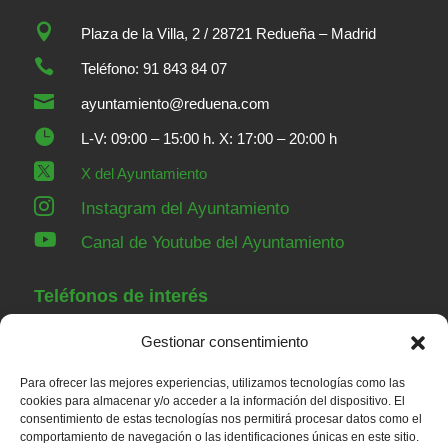

Plaza de la Villa, 2 / 28721 Redueña – Madrid

Teléfono: 91 843 84 07

ayuntamiento@reduena.com

L-V: 09:00 – 15:00 h. X: 17:00 – 20:00 h

X del Ayuntamiento

Instagram del Ayuntamiento

Canal de Youtube del Ayuntamiento
Teléfonos de interés
Gestionar consentimiento
91 843 84 07
Ayuntamiento
Para ofrecer las mejores experiencias, utilizamos tecnologías como las
91 843 00 36
Guardia Civil Torrelaguna
cookies para almacenar y/o acceder a la información del dispositivo. El
consentimiento de estas tecnologías nos permitirá procesar datos como el
91 843 82 52
Casa de Niños
comportamiento de navegación o las identificaciones únicas en este sitio.